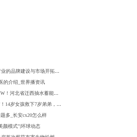
郑州仙佑：膏药产业的品牌建设与市场开拓策略
医的介绍_世界播资讯
环球即时：1000MW！河北省迁西抽水蓄能电站可研“三大专题”报告审查会议召开
“幸好姐姐会急救”！14岁女孩救下7岁弟弟，视频记录下惊险一幕……-天天看点
问题多_长安cx20怎么样
美颜模式”|环球动态