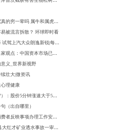
今日最新！天津口岸首次截获有害生物松树皮象
全球热点！牛虎配真的穷一辈吗 属牛和属虎在一起合不合财
易被流言拆散？ 环球即时看
10万元家轿新选择 试驾上汽大众朗逸新锐|每日头条
全球热文：财经名家观点：中国资本市场已成长为世界第二大市场
意义_世界新视野
续壮大|微资讯
生心理健康
江苏华辰（603097）：股价5分钟涨速大于5%（06-05）
一句（出自哪里）
三部门明确金融消费者反映事项办理工作安排_每日速讯
16人获刑 山西代县大红才矿业透水事故一审宣判 世界速读