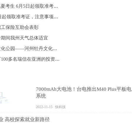
环球观焦点：@临夏考生 6月5日起领取准考证，注意事项看过来→
@临夏考生 6月5日起领取准考证，注意事项看过来→
职工保险互助会表彰
考期间我州天气总体适宜
临夏市黄河国家文化公园——河州牡丹文化公园|播资讯
瑞银据悉研究留下100多名瑞信在亚洲的投资银行家_世界观焦点
7000mAh大电池！台电推出M40 Plus平板电脑 
系统
2022-11-15 快科技
业 高校探索就业新路径