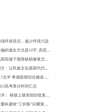
加强环保意识，减少环境污染
高层发生火灾时正确的逃生方法是10字_高层发生火灾时正确的逃生方法是简写
世界速读：上海九医院做下颌骨缺损修复怎么样？手术好吗？价格贵不贵？
七旬退休教师刘国方：让民族文化基因代代传承 每日热议
孝感新闻综合频道7点半 孝感新闻综合频道-每日时讯
023高考查分时间汇总
世界新动态：大西洋： 根据上级党组织批复，公司党委拟定于2023年6月份完成党委换届工作
环球百事通！中联重科麦收“三剑客”闪耀黄淮海地区小麦机收作业演示会