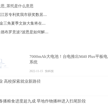
么意思_茶托是什么意思
世界今日讯！首届江苏专利奖我市获奖数居首 项目类专利奖获奖数量占比超四成
产业 | 怀化市旅游金三角夏季文旅大集将在湖南怀化洪江市开幕
天天速读：什么是德布罗意波?波恩是如何解释的?（什么是德布罗意波）
7000mAh大电池！台电推出M40 Plus平板电脑 
系统
2022-11-15 快科技
业 高校探索就业新路径
春播粮食进度超九成 旱地作物播种进入扫尾阶段