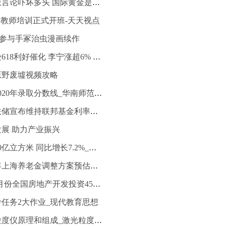
全球观天下！鹰派言论吓坏多头 国际黄金是否继续回调
”教师培训正式开班-天天视点
-4参与手冢治虫漫画续作
港股体育用品股受618利好催化 李宁涨超6% 全球资讯
原野废墟视频攻略
华南师范分数线2020年录取分数线_华南师范分数线_全球消息
全球热资讯！美联储宣布维持联邦基金利率不变
展 助力产业振兴
5月生产天然气190亿立方米 同比增长7.2%_快资讯
全球关注：2023年上海养老金调整方案预估最新消息 上海养老金调整方案(最新细则)预估版
国家统计局：1-5月份全国房地产开发投资45701亿元 同比下降7.2% 即时焦点
任务2大作业_现代教育思想
焦点日报：激光粒度仪原理和组成_激光粒度仪原理