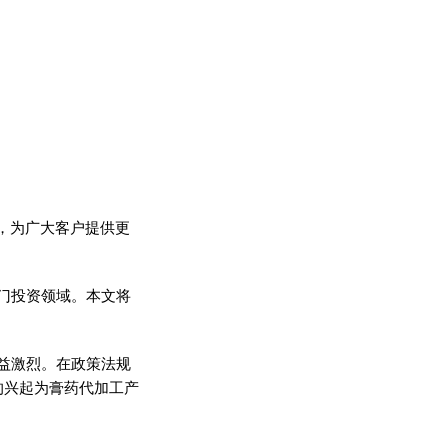
，为广大客户提供更
门
投资
领域。本文将
益激烈。在政策法规
的兴起为
膏药
代加工产