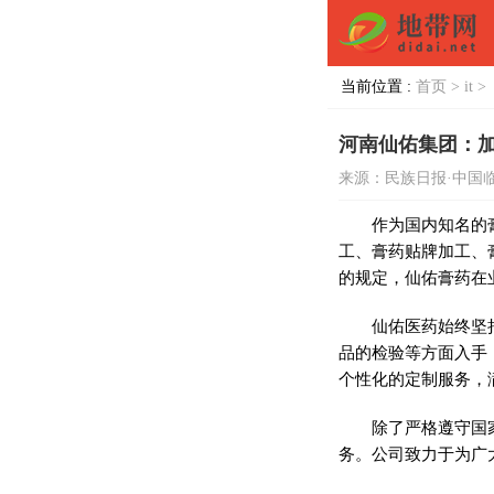
当前位置 :
首页 >
it >
河南仙佑集团：
来源：民族日报·中国
作为国内知名的
工、
膏药
贴牌加工、
的规定，仙佑
膏药
在
仙佑医药始终坚
品的检验等方面入手
个
性
化的定制服务，
除了严格遵守
国
务。公司致力于为广