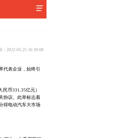
：2022-05-25 16:30:08
界代表企业，始终引
币331.35亿元）
关协议。此举标志着
分得电动汽车大市场