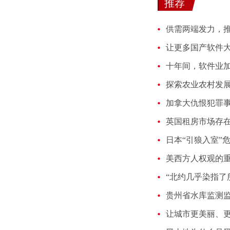
推荐
让更多国产软件
探索农业农村发
加拿大仇恨犯罪
英国租房市场存
日本“引狼入室”
美西方人权观的
贵州省水库监测
让城市更美丽、