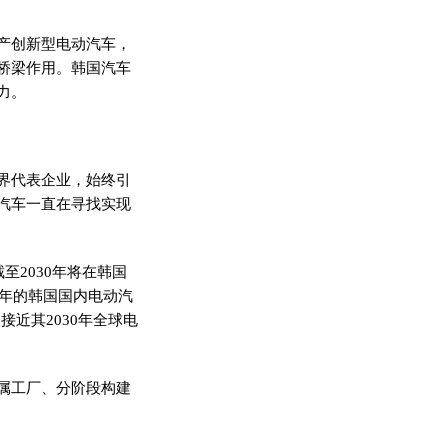
产创新型电动汽车，
桥梁作用。韩国汽车
力。
界代表企业，始终引
汽车一直在寻找实现
至2030年将在韩国
0年的韩国国内电动汽
接近其2030年全球电
属工厂、分阶段构建