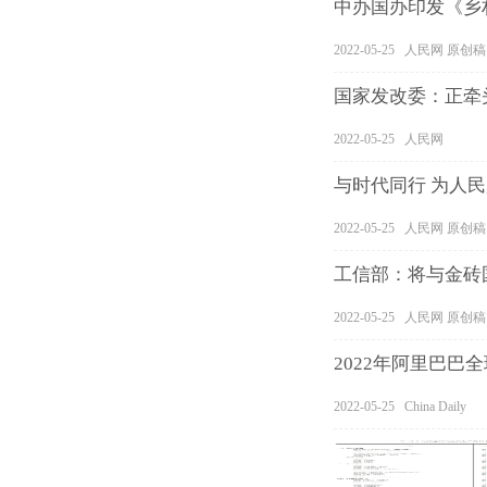
中办国办印发《乡
2022-05-25 人民网 原创稿
国家发改委：正牵
2022-05-25 人民网
与时代同行 为人
2022-05-25 人民网 原创稿
工信部：将与金砖
2022-05-25 人民网 原创稿
2022年阿里巴巴
2022-05-25 China Daily