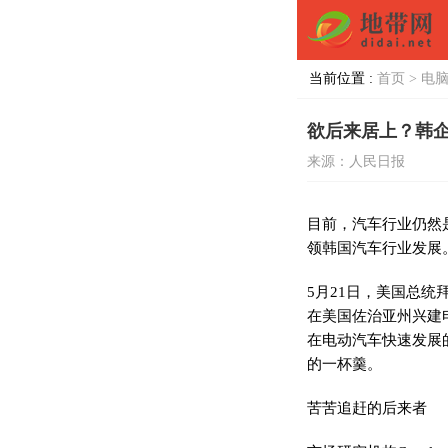
当前位置 :
首页 >
电脑
欲后来居上？韩
来源：人民日报
目前，汽车行业仍然
领韩国汽车行业发展
5月21日，美国总统
在美国佐治亚州兴建
在电动汽车快速发展
的一杯羹。
苦苦追赶的后来者