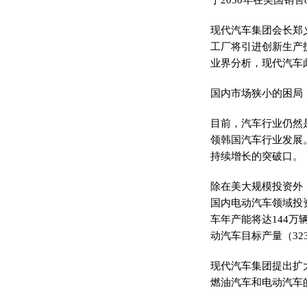
现代汽车集团会长郑
工厂将引进创新生产
业界分析，现代汽车
国内市场狭小的困局
目前，汽车行业仍然
领韩国汽车行业发展
持续增长的突破口。
除在美大规模投资外，
国内电动汽车领域投资
车年产能将达144万
动汽车目标产量（32
现代汽车集团提出扩
燃油汽车和电动汽车