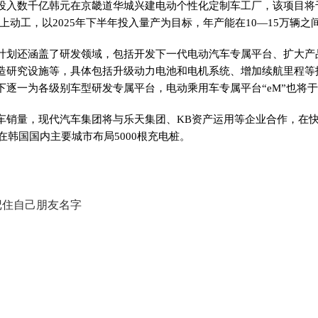
投入数千亿韩元在京畿道华城兴建电动个性化定制车工厂，该项目将于
皮上动工，以2025年下半年投入量产为目标，年产能在10—15万辆之
计划还涵盖了研发领域，包括开发下一代电动汽车专属平台、扩大产
造研究设施等，具体包括升级动力电池和电机系统、增加续航里程等
逐一为各级别车型研发专属平台，电动乘用车专属平台“eM”也将于2
车销量，现代汽车集团将与乐天集团、KB资产运用等企业合作，在
年在韩国国内主要城市布局5000根充电桩。
记住自己朋友名字