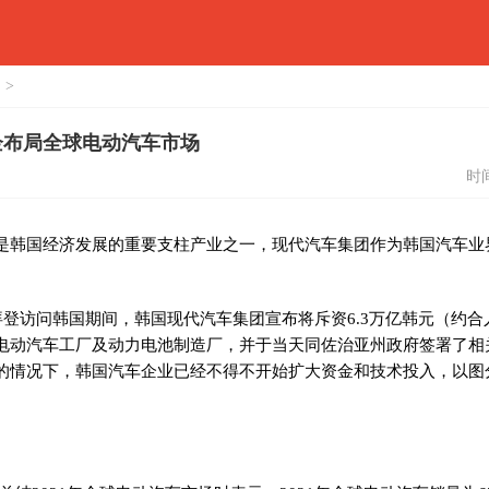
 >
企布局全球电动汽车市场
时间
是韩国经济发展的重要支柱产业之一，现代汽车集团作为韩国汽车业
。
拜登访问韩国期间，韩国现代汽车集团宣布将斥资6.3万亿韩元（约合人民
电动汽车工厂及动力电池制造厂，并于当天同佐治亚州政府签署了相
的情况下，韩国汽车企业已经不得不开始扩大资金和技术投入，以图