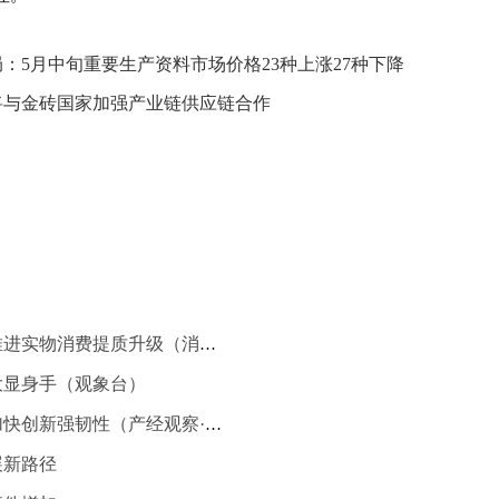
：5月中旬重要生产资料市场价格23种上涨27种下降
将与金砖国家加强产业链供应链合作
供需两端发力，推进实物消费提质升级（消费视窗·稳住消费基本盘②）
大显身手（观象台）
十年间，软件业加快创新强韧性（产经观察·这十年，实体经济更壮实⑤）
展新路径