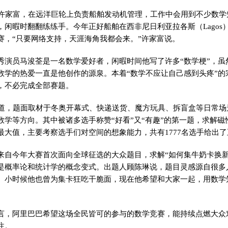
员许家富，在远洋巨轮上负责船舶发动机管理，工作中会用到不少数学
，闲暇时翻翻练练手。今年正好船舶在西非尼日利亚拉各斯（Lagos
赛，“只要网络支持，天涯海角我都会来。”许家富说。
秀演员马浚荃是一名数学爱好者，闲暇时间他写了许多“数学梗”，虽
数学的热爱一直是他创作的源泉。本着“数学不应让自己感到头疼”的
，不必完成全部赛题。
1道，题面取材于冬奥开幕式、快递送货、魔方玩具、拆盲盒等日常场
数学等方向。其中被诸多选手称赞“好看”又“有趣”的第一题，求解磁
最大值，主要考察选手们对空间的想象能力，共有1777名选手给出
来自今年大赛首次面向全球征选的大众题目，求解“如何集牛奶卡换新
是概率论和统计学的概念变式。出题人顾陈琳说，题目灵感源自很多
。小时候他也曾为集卡狂吃干脆面，现在他希望和大家一起，用数学
言，阿里巴巴希望这场全民皆可的参与的数学竞赛，能持续点燃大众
注。