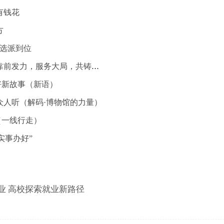
有钱花
方
记选派到位
建行四川省分行 靠前发力，服务大局，共铸市场“稳定器”
好新故事（新语）
众人听（解码·博物馆的力量）
（一线行走）
实事办好”
业 高校探索就业新路径