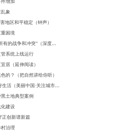
事件增加
在乱象
危害地区和平稳定（钟声）
重重困境
“北约几乎染指了所有的战争和冲突”（深度观察）
监管系统上线运行
更宜居（延伸阅读）
黑色的？（把自然讲给你听）
城市绿道 串起美好生活（美丽中国·关注城市绿色空间①）
护黑土地典型案例
代化建设
守正创新谱新篇
乡村治理