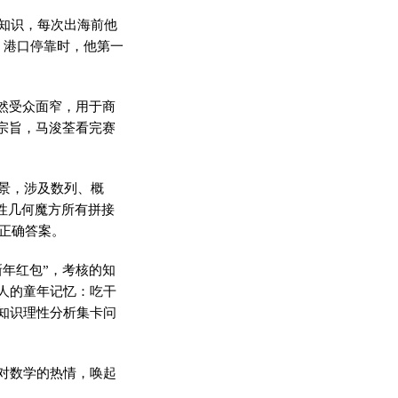
知识，每次出海前他
）港口停靠时，他第一
然受众面窄，用于商
宗旨，马浚荃看完赛
景，涉及数列、概
性几何魔方所有拼接
了正确答案。
年红包”，考核的知
人的童年记忆：吃干
知识理性分析集卡问
对数学的热情，唤起